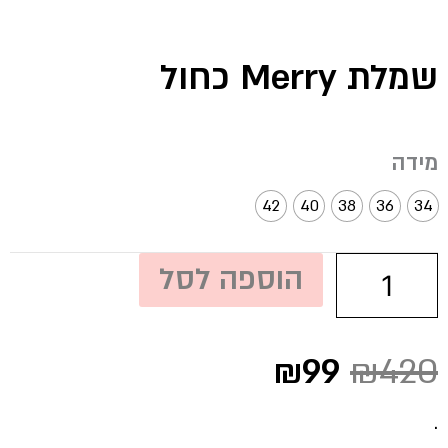
שמלת Merry כחול
כמות
מידה
של
שמלת
42
40
38
36
34
Merry
כחול
הוספה לסל
המחיר
המחיר
₪
99
₪
420
המקורי
הנוכחי
היה:
הוא:
.
₪99.
₪420.