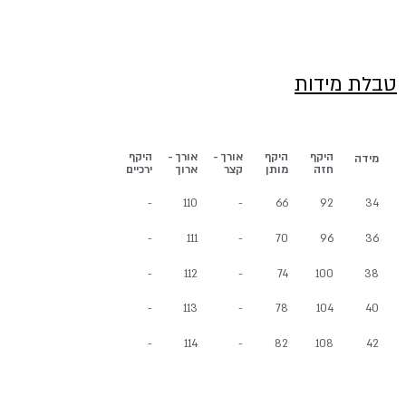
טבלת מידות
היקף
היקף
אורך -
אורך -
היקף
מידה
חזה
מותן
קצר
ארוך
ירכיים
-
110
-
66
92
34
-
111
-
70
96
36
-
112
-
74
100
38
-
113
-
78
104
40
-
114
-
82
108
42