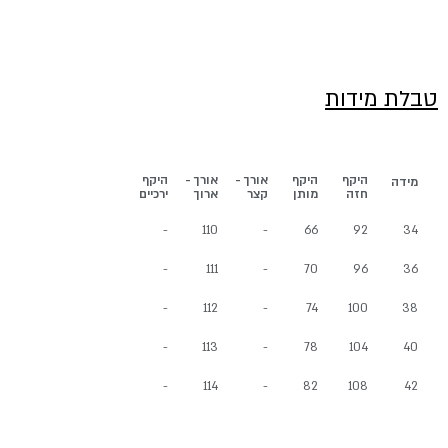
טבלת מידות
היקף
היקף
אורך -
אורך -
היקף
מידה
חזה
מותן
קצר
ארוך
ירכיים
-
110
-
66
92
34
-
111
-
70
96
36
-
112
-
74
100
38
-
113
-
78
104
40
-
114
-
82
108
42