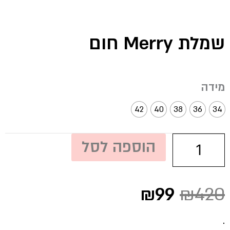
שמלת Merry חום
כמות
מידה
של
שמלת
42
40
38
36
34
Merry
חום
הוספה לסל
המחיר
המחיר
₪
99
₪
420
המקורי
הנוכחי
היה:
הוא:
.
₪99.
₪420.