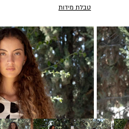
טבלת מידות
מידה
היקף חזה
היקף מותן
אורך - אר
162
70
74
34
162
74
78
36
162
78
82
38
162
84
95
40
42