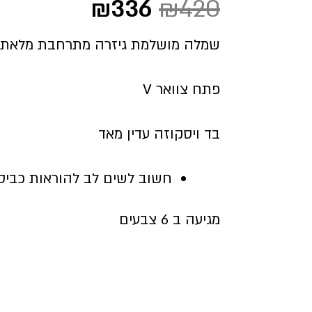
המחיר
המחיר
₪
336
₪
420
המקורי
הנוכחי
היה:
הוא:
שמלה מושלמת גיזרה מתרחבת מלאת 
₪336.
₪420.
פתח צוואר V
בד ויסקוזה עדין מאד
חשוב לשים לב להוראות כביס
מגיעה ב 6 צבעים