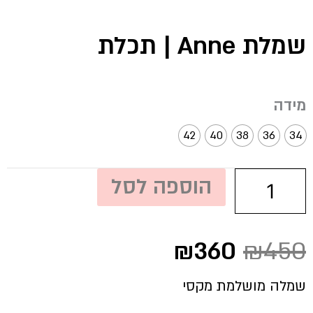
שמלת Anne | תכלת
כמות
מידה
של
שמלת
42
40
38
36
34
Anne
|
תכלת
הוספה לסל
המחיר
המחיר
₪
360
₪
450
המקורי
הנוכחי
היה:
הוא:
שמלה מושלמת מקסי
₪360.
₪450.