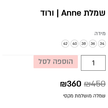
שמלת Anne | ורוד
כמות
מידה
של
שמלת
42
40
38
36
34
Anne
|
ורוד
הוספה לסל
המחיר
המחיר
₪
360
₪
450
המקורי
הנוכחי
היה:
הוא:
שמלה מושלמת מקסי
₪360.
₪450.