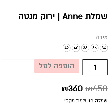
שמלת Anne | ירוק מנטה
כמות
מידה
של
שמלת
42
40
38
36
34
Anne
|
ירוק
הוספה לסל
מנטה
המחיר
המחיר
₪
360
₪
450
המקורי
הנוכחי
היה:
הוא:
שמלה מושלמת מקסי
₪360.
₪450.