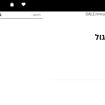
עגלת
0
קניות
איות
SALE
חיפוש
ול