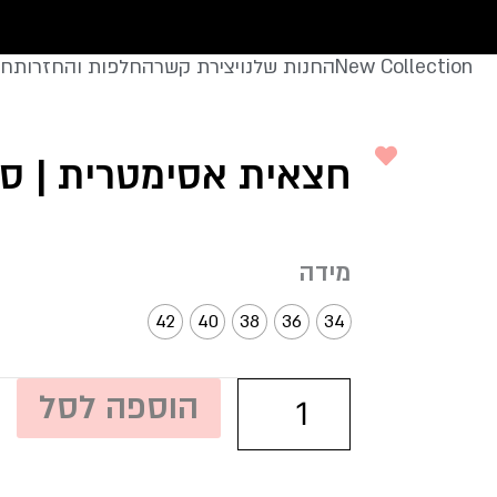
New Collection
החנות שלנו
יצירת קשר
החלפות והחזרות
חצ
חצאית אסימטרית | סג
כמות
מידה
של
חצאית
42
40
38
36
34
אסימטרית
|
סגול
הוספה לסל