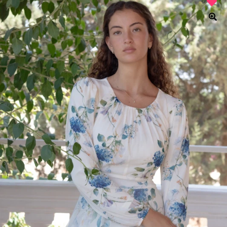
₪336.
₪420.