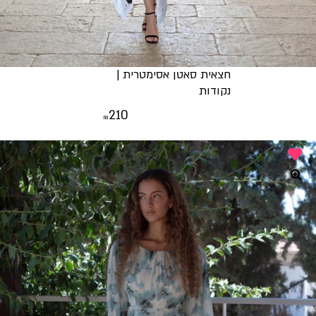
חצאית סאטן אסימטרית |
נקודות
210
₪