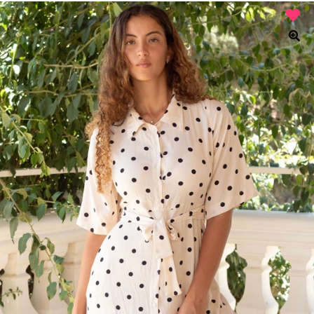
היה:
הוא:
₪360.
₪450.