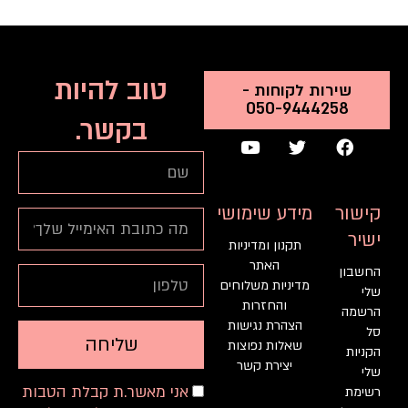
טוב להיות
שירות לקוחות -
050-9444258
בקשר.
Y
T
F
o
w
a
שם
u
i
c
t
t
e
u
t
b
קישור
מידע שימושי
אימייל
b
e
o
ישיר
e
r
o
תקנון ומדיניות
k
האתר
טלפון
החשבון
מדיניות משלוחים
שלי
והחזרות
הרשמה
הצהרת נגישות
סל
שליחה
שאלות נפוצות
הקניות
יצירת קשר
שלי
רוצה
אני מאשר.ת קבלת הטבות
רשימת