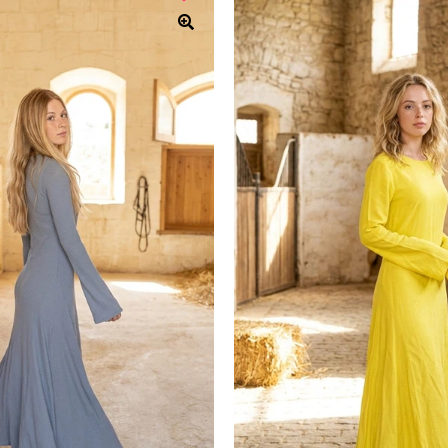
34
42
סגנ
ב