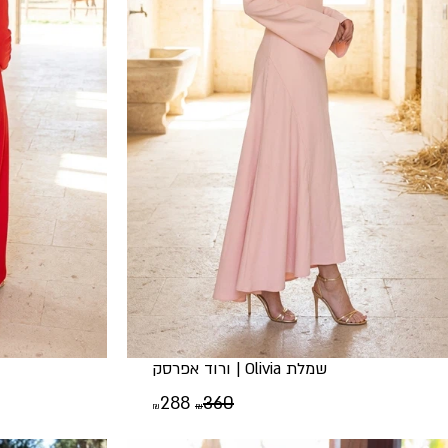
שמלת Olivia | ורוד אפרסק
המחיר
המחיר
288
360
₪
₪
המקורי
הנוכחי