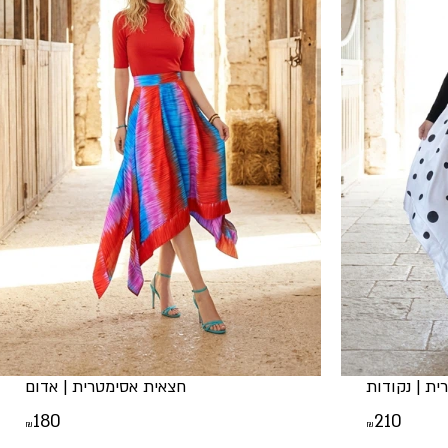
ת | נקודות
חצאית אסימטרית | אדום
180
210
₪
₪