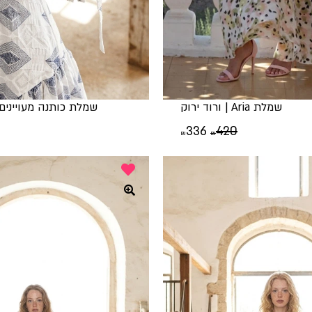
שמלת Aria | ורוד ירוק
שמלת כותנה מעויינים
המחיר
המחיר
336
420
₪
₪
המקורי
הנוכחי
היה:
הוא:
₪336.
₪420.