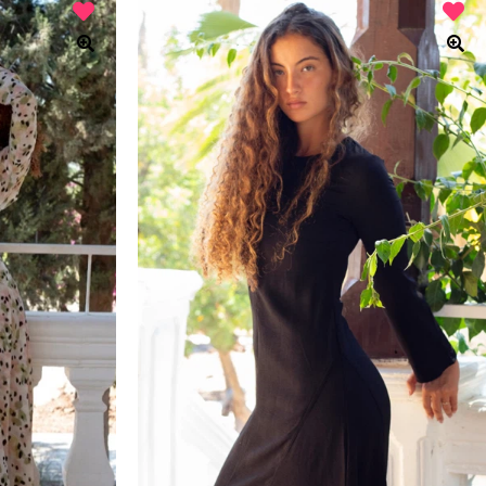
היה:
הוא:
₪288.
₪360.