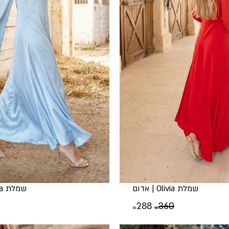
שמלת Olivia | אדום
שמלת Olivia | תכלת
המחיר
המחיר
288
360
₪
₪
המקורי
הנוכחי