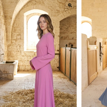
40
38
36
ון
ית
הכל בלבן
חצאיות