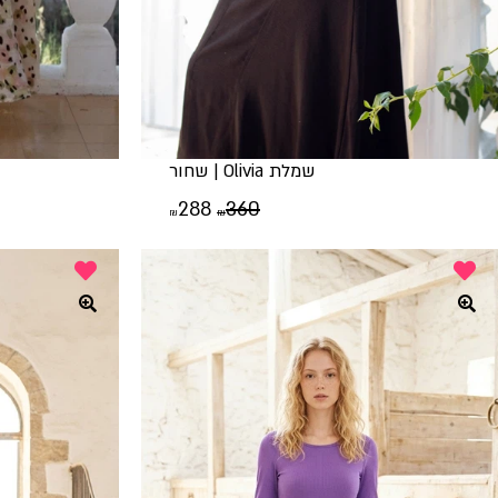
שמלת Olivia | שחור
המחיר
המחיר
288
360
₪
₪
המקורי
הנוכחי
היה:
הוא:
₪288.
₪360.