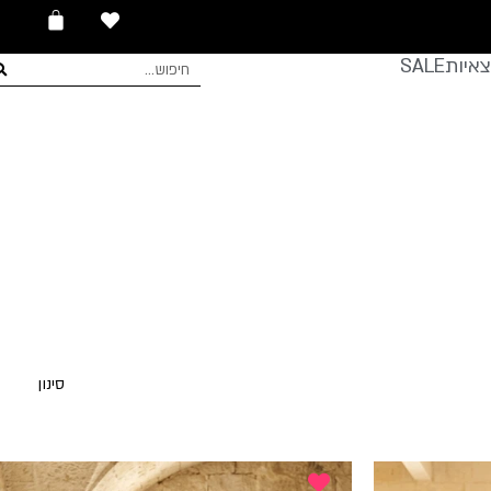
עגלת
0
קניות
איות
SALE
חיפוש
סינון
ות