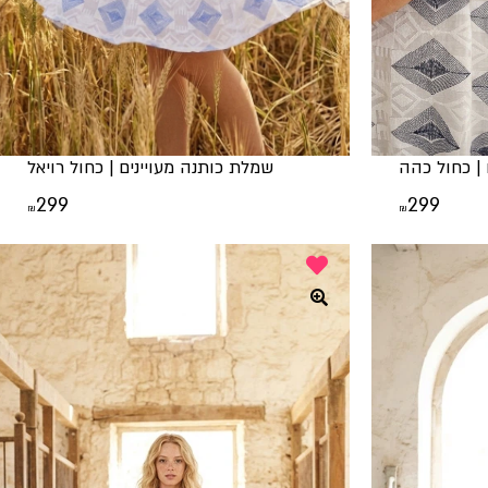
 | כחול כהה
שמלת כותנה מעויינים | כחול רויאל
299
299
₪
₪