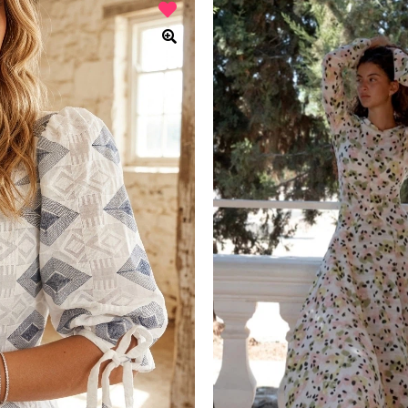
היה:
הוא:
₪288.
₪360.