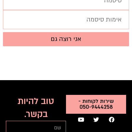
אני רוצה גם
טוב להיות
שירות לקוחות -
050-9444258
בקשר.
Y
T
F
o
w
a
שם
u
i
c