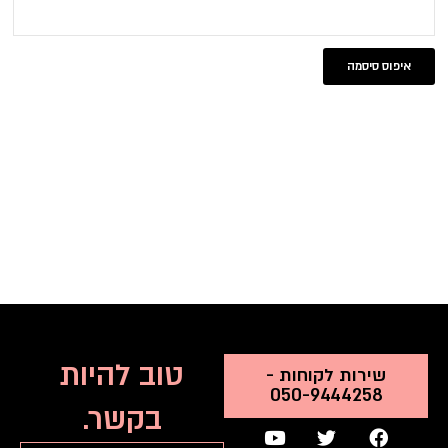
איפוס סיסמה
טוב להיות
שירות לקוחות -
050-9444258
בקשר.
Y
T
F
o
w
a